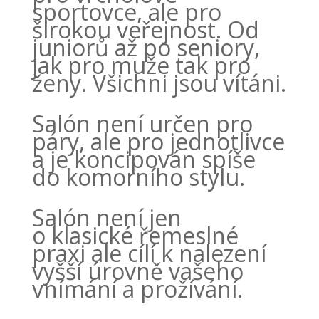
sportovce, ale pro
širokou veřejnost. Od
juniorů až po seniory,
jak pro muže tak pro
ženy. Všichni jsou vítáni.
Salón není určen pro
páry, ale pro jednotlivce
a je koncipován spíše
do komorního stylu.
Salón není jen
o klasické řemeslné
praxi ale cílí k nalezení
vyšší úrovně vašeho
vnímání a prožívání.