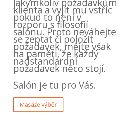
jakýmkoliv požadavkům
klienta a vyjít mu vstříc
pokud to není v
rozporu s filosofií
salónu. Proto neváhejte
se zeptat či položit
požadavek, mějte však
na paměti, že každý
nadstandardní
požadavek něco stojí.
Salón je tu pro Vás.
Masáže výběr