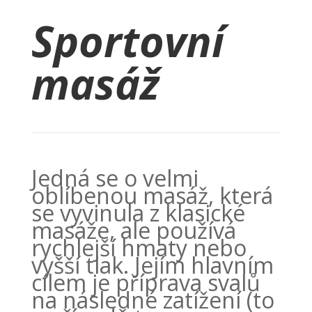
Sportovní
masáž
Jedná se o velmi
oblíbenou masáž, která
se vyvinula z klasické
masáže, ale používá
rychlejší hmaty nebo
vyšší tlak. Jejím hlavním
cílem je příprava svalů
na následné zatížení (to