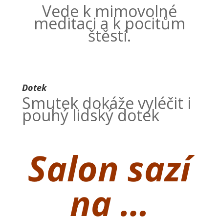
Vede k mimovolné
meditaci a k pocitům
štěstí.
Dotek
Smutek dokáže vyléčit i
pouhý lidský dotek
Salon sazí
na …