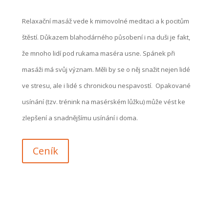
Relaxační masáž vede k mimovolné meditaci a k pocitům
štěstí. Důkazem blahodárného působení i na duši je fakt,
že mnoho lidí pod rukama maséra usne. Spánek při
masáži má svůj význam. Měli by se o něj snažit nejen lidé
ve stresu, ale i lidé s chronickou nespavostí. Opakované
usínání (tzv. trénink na masérském lůžku) může vést ke
zlepšení a snadnějšímu usínání i doma.
Ceník