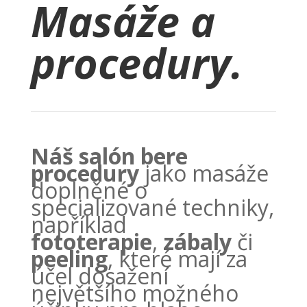
Masáže a
procedury.
Náš salón bere
procedury
jako masáže
doplněné o
specializované techniky,
například
fototerapie
,
zábaly
či
peeling
, které mají za
účel dosažení
největšího možného