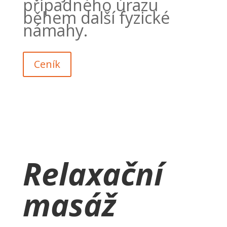
případného úrazu
během další fyzické
námahy.
Ceník
Relaxační
masáž