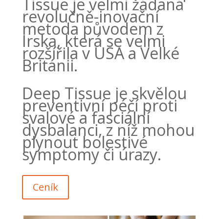
Tissue je velmi žádaná
revolučně-inovační
metoda původem z
Irska, která se velmi
rozšířila v USA a Velké
Británii.
Deep Tissue je skvělou
preventivní péčí proti
svalové a fasciální
dysbalanci, z níž mohou
plynout bolestivé
symptomy či úrazy.
Ceník