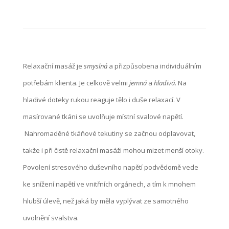
Relaxační masáž je
smyslná
a přizpůsobena individuálním
potřebám klienta. Je celkově velmi
jemná
a
hladivá
. Na
hladivé doteky rukou reaguje tělo i duše relaxací. V
masírované tkáni se uvolňuje místní svalové napětí.
Nahromaděné tkáňové tekutiny se začnou odplavovat,
takže i při čistě relaxační masáži mohou mizet menší otoky.
Povolení stresového duševního napětí podvědomě vede
ke snížení napětí ve vnitřních orgánech, a tím k mnohem
hlubší úlevě, než jaká by měla vyplývat ze samotného
uvolnění svalstva.