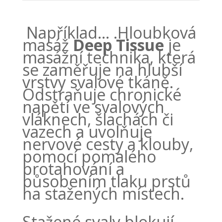
Například… .Hloubková
masáž
Deep Tissue
je
masážní technika, která
se zaměřuje na hlubší
vrstvy svalové tkáně.
Odstraňuje chronické
napětí ve svalových
vláknech, šlachách či
vazech a uvolňuje
nervové cesty a klouby,
pomocí pomalého
protahování a
působením tlaku prstů
na stažených místech.
Stažené svaly blokují