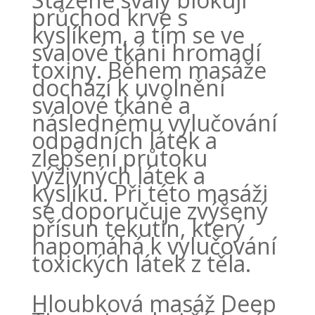
průchod krve s
kyslíkem, a tím se ve
svalové tkáni hromadí
toxiny. Během masáže
dochází k uvolnění
svalové tkáně a
následnému vylučování
odpadních látek a
zlepšení průtoku
výživných látek a
kyslíku. Při této masáži
se doporučuje zvýšený
přísun tekutin, který
napomáhá k vylučování
toxických látek z těla.
Hloubková masáž Deep