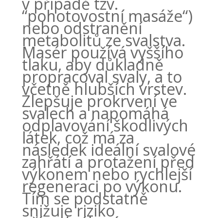
v případě tzv.
“pohotovostní masáže“)
nebo odstranění
metabolitů ze svalstva.
Masér používá vyššího
tlaku, aby důkladně
propracoval svaly, a to
včetně hlubších vrstev.
Zlepšuje prokrvení ve
svalech a napomáhá
odplavování škodlivých
látek, což má za
následek ideální svalové
zahřátí a protažení před
výkonem nebo rychlejší
regeneraci po výkonu.
Tím se podstatně
snižuje riziko