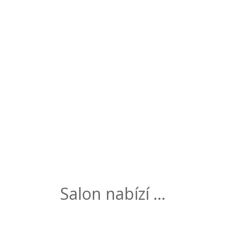
Prožitek.
online rezervace
Salon nabízí …