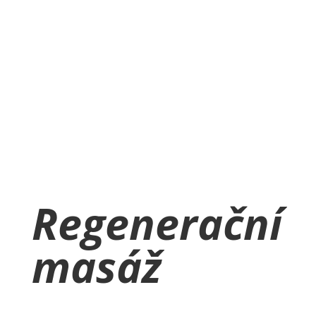
klidu a vnitřní pohody.
On-line REZERVACE
Regenerační
masáž