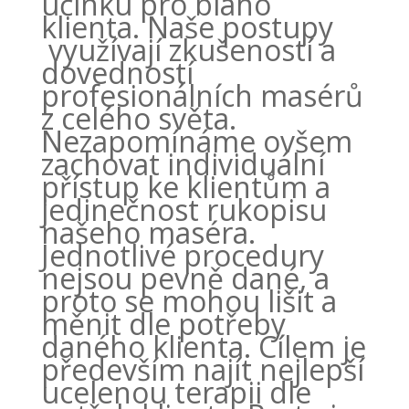
účinku pro blaho
klienta. Naše postupy
využívají zkušeností a
dovedností
profesionálních masérů
z celého světa.
Nezapomínáme ovšem
zachovat individuální
přístup ke klientům a
jedinečnost rukopisu
našeho maséra.
Jednotlivé procedury
nejsou pevně dané, a
proto se mohou lišit a
měnit dle potřeby
daného klienta. Cílem je
především najít nejlepší
ucelenou terapii dle