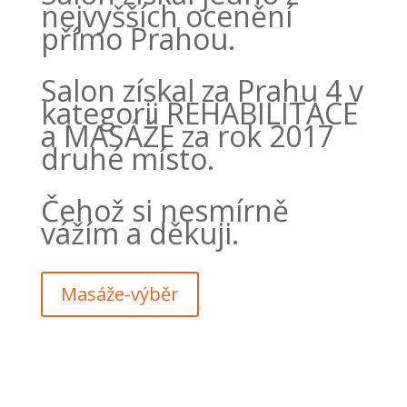
nejvyšších ocenění
přímo Prahou.
Salon získal za Prahu 4 v
kategorii REHABILITACE
a MASÁŽE za rok 2017
druhé místo.
Čehož si nesmírně
vážím a děkuji.
Masáže-výběr