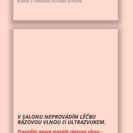
bolesti a obnovení rozsahu pohybu.
V SALONU NEPROVÁDÍM LĚČBU
RÁZOVOU VLNOU či ULTRAZVUKEM.
Provádím pouze masáže rázovou vlnou –