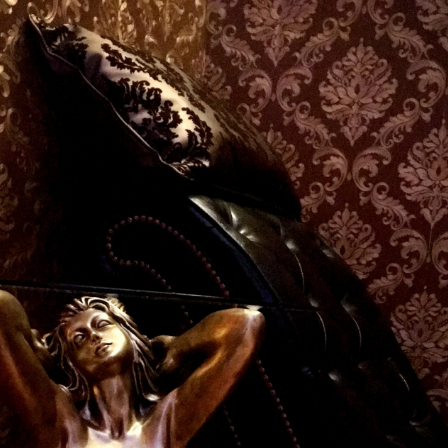
Otvírací doba
Pondělí -Neděle
10-22 h
REZERVACE - online rezervace
Kontakt