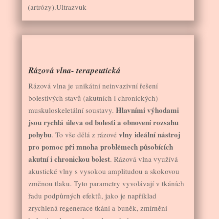
(artrózy).Ultrazvuk
Rázová vlna- terapeutická
Rázová vlna je unikátní neinvazivní řešení
bolestivých stavů (akutních i chronických)
Hlavními výhodami
muskuloskeletální soustavy.
jsou rychlá úleva od bolesti a obnovení rozsahu
pohybu
vlny ideální nástroj
. To vše dělá z rázové
pro pomoc při mnoha problémech působících
akutní i chronickou bolest
. Rázová vlna ​využívá
akustické vlny s​ vysokou amplitudou a skokovou
změnou tlaku​​. ​Tyto parametry vyvolávají v tkáních
řadu podpůrných efektů, jako je například
zrychlená regenerace tkání a buněk, ​zmírnění