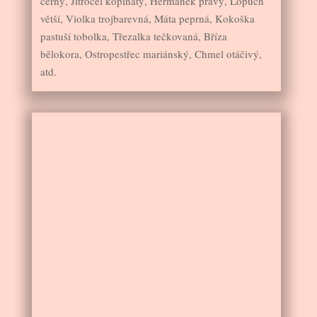
černý, Jitrocel kopinatý, Heřmánek pravý, Lopuch
větší, Violka trojbarevná, Máta peprná, Kokoška
pastuší tobolka, Třezalka tečkovaná, Bříza
bělokora, Ostropestřec mariánský, Chmel otáčivý,
atd.