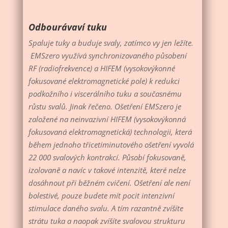
Odbourávaví tuku
Spaluje tuky a buduje svaly, zatímco vy jen ležíte.
EMSzero
využívá synchronizovaného působení
RF (radiofrekvence) a HIFEM (vysokovýkonné
fokusované elektromagnetické pole) k redukci
podkožního i viscerálního tuku a současnému
růstu svalů. Jinak řečeno.
Ošetření EMSzero je
založené na neinvazivní HIFEM (vysokovýkonná
fokusovaná elektromagnetická) technologii, která
během jednoho třicetiminutového ošetření vyvolá
22 000 svalových kontrakcí. Působí fokusovaně,
izolovaně a navíc v takové intenzitě, které nelze
dosáhnout při běžném cvičení. Ošetření ale není
bolestivé, pouze budete mít pocit intenzivní
stimulace daného svalu. A tím razantně zvíšíte
strátu tuka a naopak zvíšíte svalovou strukturu