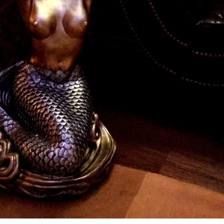
Mobil
+(420) 774900744
Mail
h.jenda@seznam.cz
Adresa
5 Května 1044/30
Praha 4